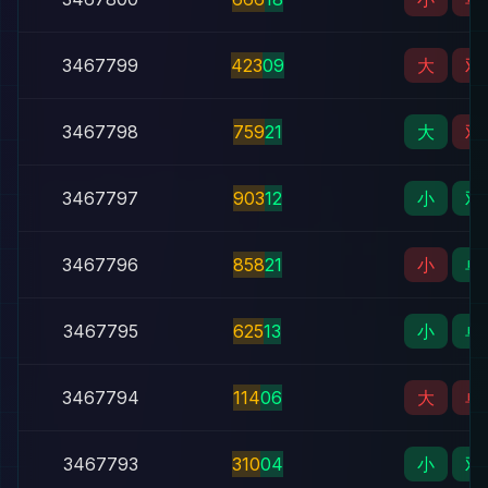
3467799
4
2
3
09
大
双
3467798
7
5
9
21
大
双
3467797
9
0
3
12
小
双
3467796
8
5
8
21
小
单
3467795
6
2
5
13
小
单
3467794
1
1
4
06
大
单
3467793
3
1
0
04
小
双