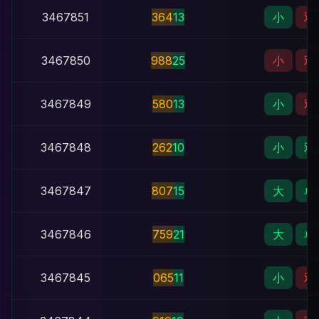
3467851
3
6
4
13
小
双
3467850
9
8
8
25
小
双
3467849
5
8
0
13
小
双
3467848
2
6
2
10
小
双
3467847
8
0
7
15
大
单
3467846
7
5
9
21
大
单
3467845
0
6
5
11
小
双