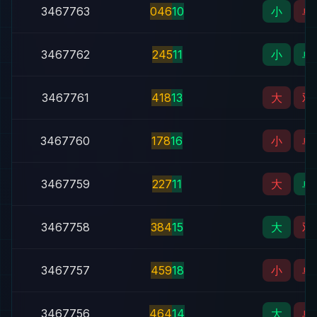
3467763
0
4
6
10
小
单
3467762
2
4
5
11
小
单
3467761
4
1
8
13
大
双
3467760
1
7
8
16
小
单
3467759
2
2
7
11
大
单
3467758
3
8
4
15
大
双
3467757
4
5
9
18
小
单
3467756
4
6
4
14
大
单