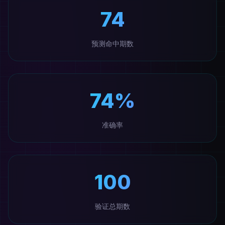
74
预测命中期数
74%
准确率
100
验证总期数