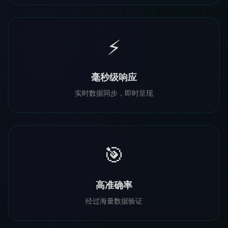
⚡
毫秒级响应
实时数据同步，即时呈现
🎯
高准确率
经过海量数据验证