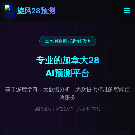
旋风28预测
实时数据 · AI智能预测
专业的加拿大28
AI预测平台
基于深度学习与大数据分析，为您提供精准的智能预
测服务
易记域名：XF28.VIP | 准确率: 74%