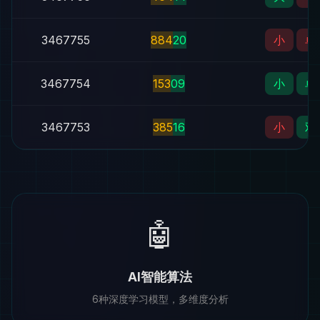
3467755
8
8
4
20
小
单
3467754
1
5
3
09
小
单
3467753
3
8
5
16
小
双
🤖
AI智能算法
6种深度学习模型，多维度分析