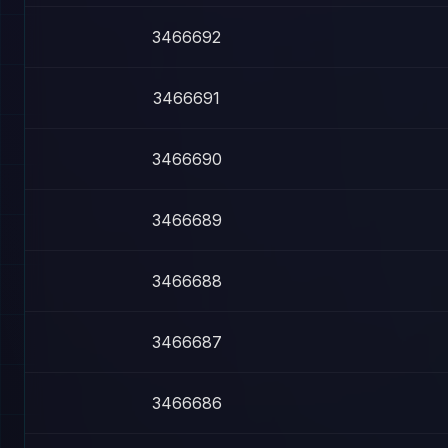
3466692
3466691
3466690
3466689
3466688
3466687
3466686