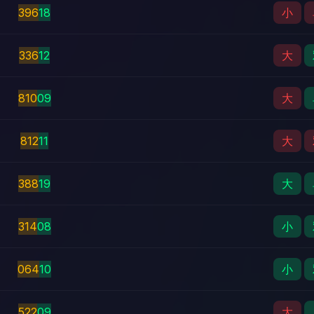
3
9
6
18
小
3
3
6
12
大
8
1
0
09
大
8
1
2
11
大
3
8
8
19
大
3
1
4
08
小
0
6
4
10
小
5
2
2
09
大