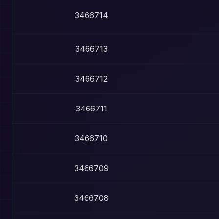
3466714
3466713
3466712
3466711
3466710
3466709
3466708