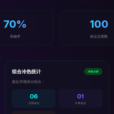
70%
100
准确率
验证总期数
组合冷热统计
冷热分析
最近30期未出组合：
06
01
大双未出
大单未出