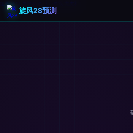
组合
杀组
单双
四余
大小单双
龙虎和
旋风28预测